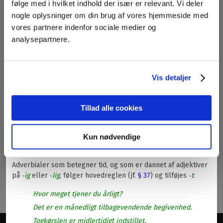
følge med i hvilket indhold der især er relevant. Vi deler
Billedet forestillede en venligt smilende person.
nogle oplysninger om din brug af vores hjemmeside med
Rene adverbier og
t
-adverbialer
§
36
Du må prøve at tale tydeligt.
vores partnere indenfor sociale medier og
De spiller forfærdeligt.
Betydningsforskel mellem
t
-adverbialer og
analysepartnere.
§
37
rene adverbier
Hun rejste sig roligt op.
Han spiller faktisk dårligt.
Adverbialer dannet af adjektiver på -
ig
eller -
§
38
Katten strakte sig mageligt i solen.
lig
Vis detaljer
Han udtrykte sig meget personligt.
Mådesadverbialer
stk.
1
Jeg gjorde udtrykkeligt opmærksom på risikoen ved
Tillad alle cookies
boliglånet.
Tidsadverbialer
stk.
2
De fortryder det bitterligt.
Gradsadverbialer
stk.
3
Kun nødvendige
(2) Tidsadverbialer
Andre adverbialer
stk.
4
Adverbialer som betegner tid, og som er dannet af adjektiver
Adverbialer dannet af adjektiver på -
vis
§
39
på
‑ig
eller
‑lig
, følger hovedreglen (jf.
§ 37
) og tilføjes
‑t
:
Hvor meget tjener du årligt?
Det er en månedligt tilbagevendende begivenhed.
Togkørslen er midlertidigt indstillet.