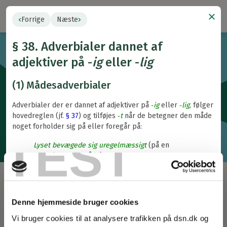
Navigat
Forrige
Næste
§ 38. Adverbialer dannet af
adjektiver på -
ig
eller -
lig
Retskrivningsordbogen
Retskrivningsordbogen 5.1 fra 2025 er den gældende udgave.
(1) Mådesadverbialer
Adverbialer der er dannet af adjektiver på
‑ig
eller
‑lig
, følger
hovedreglen (jf.
§ 37
) og tilføjes
‑t
når de betegner den måde
noget forholder sig på eller foregår på:
Du søger i:
Ordbog a–å
Retskrivningsregler
TEST
Lyset bevægede sig uregelmæssigt
(på en
uregelmæssig måde)
.
Frugttræerne skal beskæres omhyggeligt
(på en
omhyggelig måde)
.
Tilbage
Jeg har aldrig set et så omhyggeligt beskåret frugttræ.
Denne hjemmeside bruger cookies
§ 36-39. Adverbier og adverbialer
Han kan ikke skrive rigtigt.
Vi bruger cookies til at analysere trafikken på dsn.dk og
Hun smilede venligt.