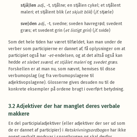
stjå|len
adj.
, -t, stjålne; en stjålen cykel; et stjålent
maleri; et stjålent blik (
et skjult blik
) (
jf.
stjæle)
sve|den
adj.
, -t, svedne; sveden havregrød; svedent
græs; et svedent grin (
et listigt grin
) (
jf.
svide)
Som det hele tiden har været tilfældet, kan man under de
verber som participierne er dannet af, få oplysninger om at
participiet også har
-et
-endelsen, og at det altså også kan
hedde
et slebet sværd
,
et stjålet maleri
og
svedet græs
.
Forskellen er at man nu, som nævnt, henvises til disse
verbumopslag (og fra verbumopslagene til
adjektivopslagene). Glosserne gives desuden nu til de
konkrete eksempler på ordene brugt i overført betydning.
3.2 Adjektiver der har manglet deres verbale
makkere
En del participialadjektiver (eller adjektiver der ser ud som
de er dannet af participier) i
Retskrivningsordbogen
har ikke
noget verbalt modsvar i sprogbrugen og skal derfor