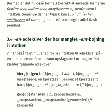
Dermed er det nu også formelt korrekt at anvende formerne
fastfrossent
,
indfrossent
,
knagfrossent
og
nedfrossent
i
intetkøn.
Småfryse
danner typisk kun supinum (
vi har
småfrosset
på turen
) og har altså ikke nogen adjektivisk
pendant.
3.4
-en
-adjektiver der har manglet
-ent
-bøjning
i intetkøn
Vi har også føjet mulighed for
-t
i intetkøn til adjektiver på
-
en
som allerede fandtes som opslagsord i ordbogen. Det
gælder følgende adjektiver:
bjerg
|
ta
|
gen
(
el.
bjergtaget)
adj.
, -t, bjergtagne
el.
bjergtagede; en bjergtagen person; et bjergtagent
barn; bjergtagne
el.
bjergtagede seere (
jf.
bjergtage)
gen
|
op
|
stan
|
den
adj.
, genopstandet
el.
genopstandent, genopstandne (
genopstået
) (
jf.
genopstå)