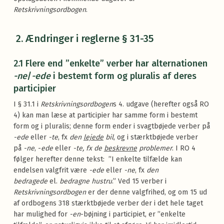
Retskrivningsordbogen
.
2.
Ændringer i reglerne § 31-35
2.1 Flere end ”enkelte” verber har alternationen
-ne
/
-ede
i bestemt form og pluralis af deres
participier
I § 31.1 i
Retskrivningsordbogen
s 4. udgave (herefter også RO
4) kan man læse at participier har samme form i bestemt
form og i pluralis; denne form ender i svagtbøjede verber på
-ede
eller
-te
, fx
den
lejede
bil
, og i stærktbøjede verber
på
-ne
, -
ede
eller
-te, fx de
beskrevne
problemer
. I RO 4
følger herefter denne tekst: ”I enkelte tilfælde kan
endelsen valgfrit være
-ede
eller
-ne
, fx
den
bedragede
el.
bedragne hustru
.” Ved 15 verber i
Retskrivningsordbogen
er der denne valgfrihed, og om 15 ud
af ordbogens 318 stærktbøjede verber der i det hele taget
har mulighed for
-en
-bøjning i participiet, er ”enkelte