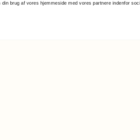
m din brug af vores hjemmeside med vores partnere indenfor soc
Ret
ORDBØGER
Nye
HJÆLP TIL DANSK
ROh
Det
FORSKNING
UDGIVELSER
DANSK TEGNSPROG