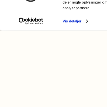
deler nogle oplysninger o
analysepartnere.
Vis detaljer
Dansk Sprognævn
Adelgade 119 B
5400 Bogense
Sproglige spørgsmål:
33 74 74 74
Andre henvendelser:
33 74 74 00
· adm@dsn.dk
Se også
Afdeling for Dansk Tegnsprog