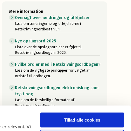
Mere information
Oversigt over ændringer og tilføjelser
Læs om ændringerne og tilføjelserne i
Retskrivningsordbogen 5.1.
Nye opslagsord 2025
Liste over de opslagsord der er føjet til
Retskrivningsordbogen i 2025.
Hvilke ord er med i Retskrivningsordbogen?
Læs om de vigtigste principper for valget af
ordstof til ordbogen.
Retskrivningsordbogen elektronisk og som
trykt bog
Læs om de forskellige formater af
Retskrivningsordbogen.
Mere om Retskrivningsordbogen
Tillad alle cookies
Læs om arbejdet med den seneste udgave af
 er relevant. Vi
Retskrivningsordbogen, og find informationer om