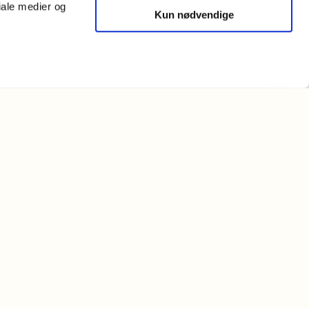
iale medier og
tidligere udgaver.
Kun nødvendige
skrivningsordbogen
 ord i dansk
ist — Retskrivningsordbøger gennem historien
 Centrale Ordregister